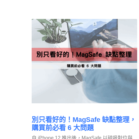
別只看好的！MagSafe 缺點整理，
購買前必看 6 大問題
自 iPhone 12 推出後，MagSafe 以磁吸對位與