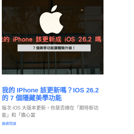
我的 IPhone 該更新嗎？iOS 26.2
的 7 個隱藏美學功能
每次 iOS 大版本更新，你是否總在「期待新功
能」和「擔心當
繼續閱讀