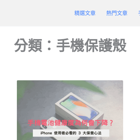
精選文章
熱門文章
分類：手機保護殼
頁
頁
頁
頁
面
面
面
面