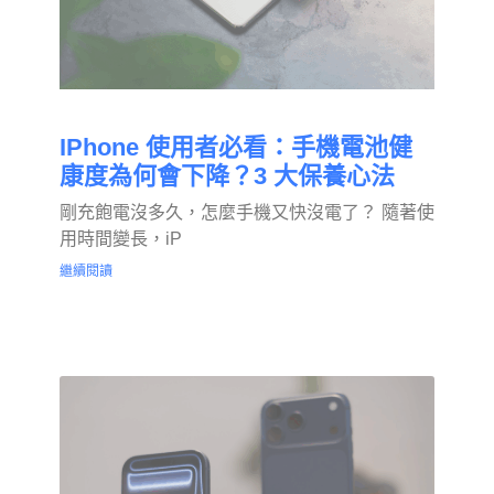
IPhone 使用者必看：手機電池健
康度為何會下降？3 大保養心法
剛充飽電沒多久，怎麼手機又快沒電了？ 隨著使
用時間變長，iP
繼續閱讀