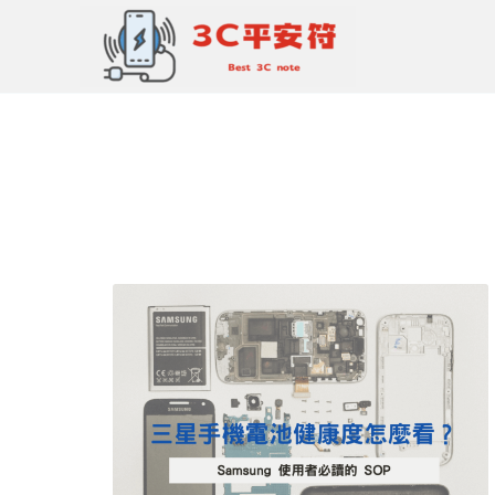
跳
至
主
要
內
容