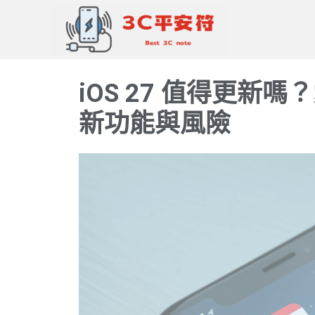
跳
至
主
要
iOS 27 值得更新嗎
內
容
新功能與風險