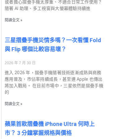
或者擔心摺疊手機太厚重、不適合日常工作使用？
隨著 AI 助理、多工視窗與大螢幕體驗持續進
閱讀全文 »
三星摺疊手機災情多嗎？一次看懂 Fold
與 Flip 哪個比較容易壞？
2026 年 7 月 30 日
進入 2026 年，摺疊手機隨著技術逐漸成熟與商務
應用普及，市佔率持續成長，甚至連 Apple 也傳出
將加入戰局。 在目前市場中，三星依然是摺疊手機
的
閱讀全文 »
蘋果首款摺疊機 iPhone Ultra 何時上
市？ 3 分鐘掌握規格與價格