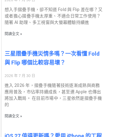
想入手摺疊手機，卻不知道 Fold 與 Flip 差在哪？又
或者擔心摺疊手機太厚重、不適合日常工作使用？
隨著 AI 助理、多工視窗與大螢幕體驗持續進
閱讀全文 »
三星摺疊手機災情多嗎？一次看懂 Fold
與 Flip 哪個比較容易壞？
2026 年 7 月 30 日
進入 2026 年，摺疊手機隨著技術逐漸成熟與商務
應用普及，市佔率持續成長，甚至連 Apple 也傳出
將加入戰局。 在目前市場中，三星依然是摺疊手機
的
閱讀全文 »
iOS 27 值得更新嗎？愛用 iPhone 的工程