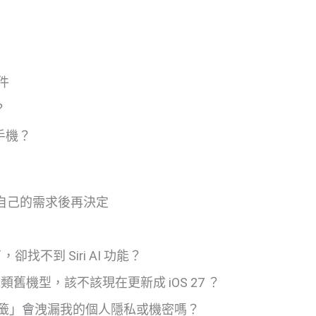
件
？
手機？
衡量自己的需求後再決定
，卻找不到 Siri AI 功能？
14 這類舊機型，該不該現在更新成 iOS 27 ？
慧整理頁籤」會洩漏我的個人隱私或機密嗎？