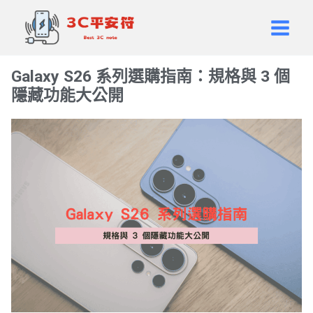
跳
Main
至
Men
主
要
Galaxy S26 系列選購指南：規格與 3 個
內
隱藏功能大公開
容