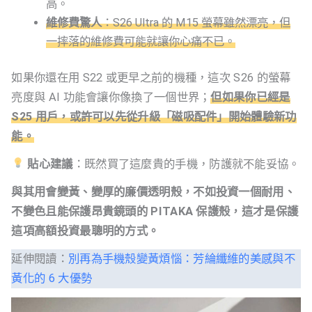
高。
維修費驚人
：S26 Ultra 的 M15 螢幕雖然漂亮，但
一摔落的維修費可能就讓你心痛不已。
如果你還在用 S22 或更早之前的機種，這次 S26 的螢幕
亮度與 AI 功能會讓你像換了一個世界；
但如果你已經是
S25 用戶，或許可以先從升級「磁吸配件」開始體驗新功
能。
貼心建議
：既然買了這麼貴的手機，防護就不能妥協。
與其用會變黃、變厚的廉價透明殼，不如投資一個耐用、
不變色且能保護昂貴鏡頭的 PITAKA 保護殼，這才是保護
這項高額投資最聰明的方式。
延伸閱讀：
別再為手機殼變黃煩惱：芳綸纖維的美感與不
黃化的 6 大優勢