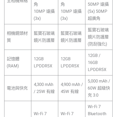
主相機規格
角
角
50MP 遠攝
10MP 遠攝
10MP 遠攝
(5x) 50MP
(3x)
(3x)
超廣角
藍寶石玻璃
相機鏡頭材
藍寶石玻璃
藍寶石玻璃
鏡片防護層
質
鏡片防護層
鏡片防護層
(防刮強化)
12GB /
記憶體
12GB
12GB
16GB
(RAM)
LPDDR5X
LPDDR5X
LPDDR5X
5,000 mAh /
4,300 mAh
4,900 mAh /
電池與快充
60W 超級快
/ 25W 有線
45W 有線
充 3.0
Wi-Fi 7
Wi-Fi 7
Wi-Fi 7
Bluetooth