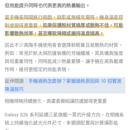
但效能提升同時也代表更高的熱量輸出。
當手機長時間進行遊戲、錄影或無線充電時，機身溫度控
制會變得更重要，
如果保護殼材質過厚或散熱不佳，可能
影響散熱效率，甚至導致降頻或握持溫度過高。
因此不少高階手機使用者會選擇較輕量且易散熱的材質，
例如：常見於航太與防護裝備的芳綸纖維，其具備高強度
與低重量特性，同時能減少熱量累積，讓手機在高負載運
作時，維持更穩定的效能表現。
延伸閱讀：
手機過熱怎麼辦？掌握過熱原因與 10 招實測
降溫技巧
相機規格持續進化，高畫素模組讓防護變得更重要
Galaxy S26 系列延續三星旗艦一貫的升級方向，在相機系
統上持續強化感光元件尺寸、多鏡頭配置與計算攝影能