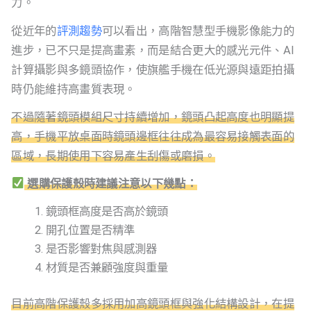
力。
從近年的
評測趨勢
可以看出，高階智慧型手機影像能力的
進步，已不只是提高畫素，而是結合更大的感光元件、AI
計算攝影與多鏡頭協作，使旗艦手機在低光源與遠距拍攝
時仍能維持高畫質表現。
不過隨著鏡頭模組尺寸持續增加，鏡頭凸起高度也明顯提
高，手機平放桌面時鏡頭邊框往往成為最容易接觸表面的
區域，長期使用下容易產生刮傷或磨損。
選購保護殼時建議注意以下幾點：
鏡頭框高度是否高於鏡頭
開孔位置是否精準
是否影響對焦與感測器
材質是否兼顧強度與重量
目前高階保護殼多採用加高鏡頭框與強化結構設計，在提