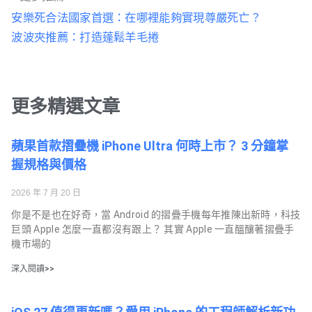
安樂死合法國家首選：在哪裡能夠實現尊嚴死亡？
波波夾推薦：打造蓬鬆羊毛捲
更多精選文章
蘋果首款摺疊機 iPhone Ultra 何時上市？ 3 分鐘掌
握規格與價格
2026 年 7 月 20 日
你是不是也在好奇，當 Android 的摺疊手機每年推陳出新時，科技
巨頭 Apple 怎麼一直都沒有跟上？ 其實 Apple 一直醞釀著摺疊手
機市場的
深入閱讀>>