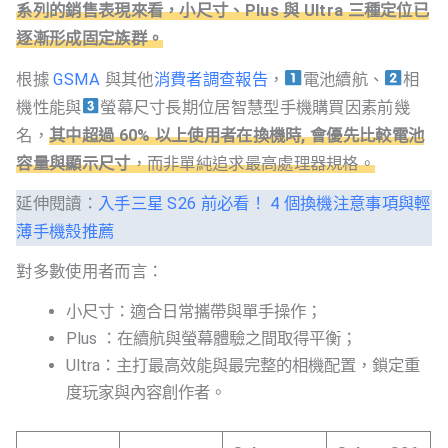
系列的銷售表現來看，小尺寸、Plus 與 Ultra 三種定位已
逐漸形成固定族群。
根據
GSMA
與其他
消費者調查報告
，
電池續航、
相
機性能與
螢幕尺寸長期位居智慧型手機購買因素前幾
名，
其中超過 60% 以上使用者在換機時, 會優先比較電池
容量與顯示尺寸
，而非單純追求最高處理器規格。
延伸閱讀：
入手三星 S26 前必看！ 4 個換機注意事項與輕
薄手機殼推薦
對多數使用者而言：
小尺寸：適合日常攜帶與單手操作；
Plus ：在續航與螢幕體驗之間取得平衡；
Ultra：主打最高效能與最完整的相機配置，鎖定重
度玩家與內容創作者。