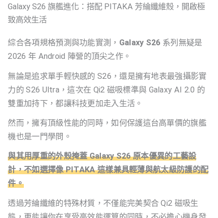
Galaxy S26 旗艦進化：搭配 PITAKA 芳綸纖維殼，開啟極
致高效生活
綜合各項規格預測與功能實測，
Galaxy S26
系列無疑是
2026 年 Android 陣營的頂尖之作。
無論是追求單手輕快感的 S26，還是擁有地表最強攝影實
力的 S26 Ultra，這次在 Qi2 磁吸標準與 Galaxy AI 2.0 的
雙重加持下，都讓科技更加走入生活。
然而，擁有頂級性能的同時，如何保護這台高單價的旗艦
機也是一門學問。
與其用厚重的外殼掩蓋 Galaxy S26 原本優異的工藝設
計，不如選擇像 PITAKA 這樣兼具輕薄與航太級防護的配
件。
透過芳綸纖維的特殊材質，不僅能完美契合 Qi2 磁吸生
態，更能讓你在享受高效能運算的同時，不必擔心機身發