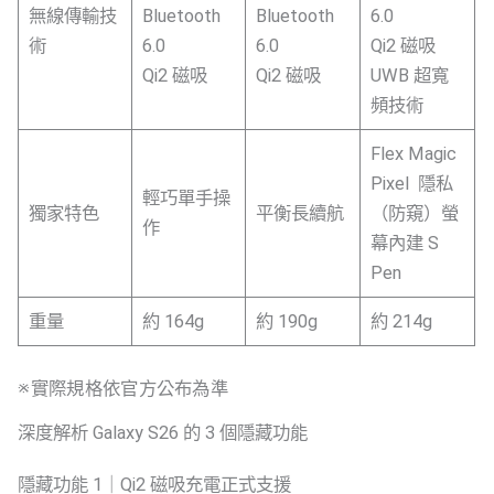
無線傳輸技
Bluetooth
Bluetooth
6.0
術
6.0
6.0
Qi2 磁吸
Qi2 磁吸
Qi2 磁吸
UWB 超寬
頻技術
Flex Magic
Pixel 隱私
輕巧單手操
獨家特色
平衡長續航
（防窺）螢
作
幕內建 S
Pen
重量
約 164g
約 190g
約 214g
※實際規格依官方公布為準
深度解析 Galaxy S26 的 3 個隱藏功能
隱藏功能 1｜Qi2 磁吸充電正式支援