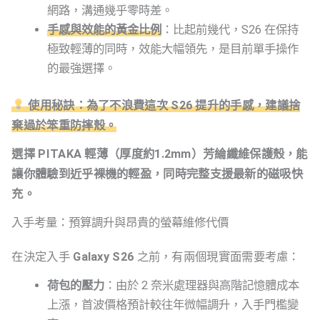
網路，溝通幾乎零時差。
手感與效能的黃金比例
：比起前幾代，S26 在保持
極致輕薄的同時，效能大幅領先，是目前單手操作
的最強選擇。
使用秘訣：為了不浪費這次 S26 提升的手感，建議捨
棄過於笨重防摔殼。
選擇 PITAKA 輕薄（厚度約1.2mm）芳綸纖維保護殼，能
讓你體驗到近乎裸機的輕盈，同時完整支援最新的磁吸快
充。
入手考量：預算調升與昂貴的螢幕維修代價
在決定入手
Galaxy S26
之前，有兩個現實面需要考慮：
荷包的壓力
：由於 2 奈米處理器與高階記憶體成本
上漲，首波價格預計較往年微幅調升，入手門檻變