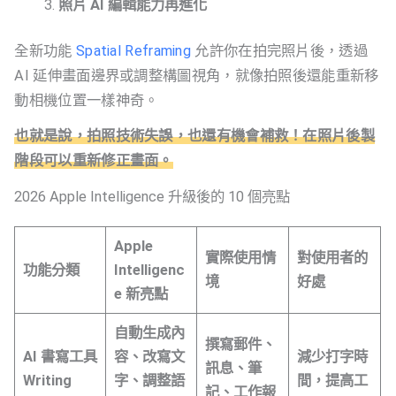
照片 AI 編輯能力再進化
全新功能
Spatial Reframing
允許你在拍完照片後，透過
AI 延伸畫面邊界或調整構圖視角，就像拍照後還能重新移
動相機位置一樣神奇。
也就是說，拍照技術失誤，也還有機會補救！在照片後製
階段可以重新修正畫面。
2026 Apple Intelligence 升級後的 10 個亮點
Apple
實際使用情
對使用者的
功能分類
Intelligenc
境
好處
e 新亮點
自動生成內
撰寫郵件、
AI 書寫工具
容、改寫文
減少打字時
訊息、筆
Writing
字、調整語
間，提高工
記、工作報