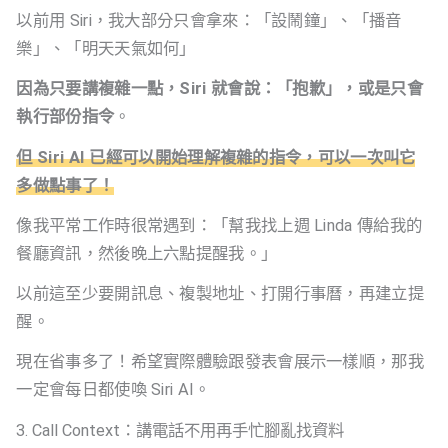
以前用 Siri，我大部分只會拿來：「設鬧鐘」、「播音
樂」、「明天天氣如何」
因為只要講複雜一點，Siri 就會說：「抱歉」，或是只會
執行部份指令
。
但 Siri AI 已經可以開始理解複雜的指令，可以一次叫它
多做點事了！
像我平常工作時很常遇到：「幫我找上週 Linda 傳給我的
餐廳資訊，然後晚上六點提醒我。」
以前這至少要開訊息、複製地址、打開行事曆，再建立提
醒。
現在省事多了！希望實際體驗跟發表會展示一樣順，那我
一定會每日都使喚 Siri AI。
3. Call Context：講電話不用再手忙腳亂找資料