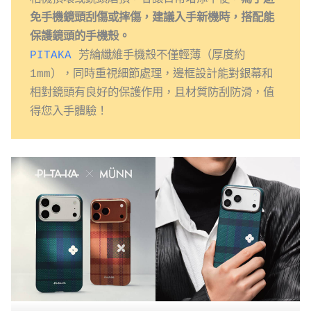
免手機鏡頭刮傷或摔傷，建議入手新機時，搭配能
保護鏡頭的手機殼。
PITAKA
 芳綸纖維手機殼不僅輕薄（厚度約 
1mm），同時重視細節處理，邊框設計能對銀幕和
相對鏡頭有良好的保護作用，且材質防刮防滑，值
得您入手體驗！