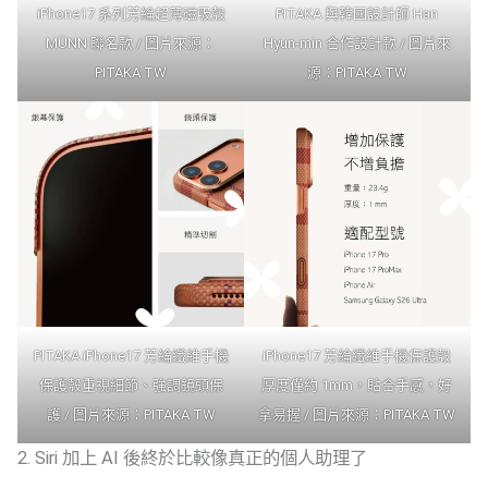
iPhone17 系列芳綸超薄磁吸殼
PITAKA 與韓國設計師 Han
MÜNN 聯名款 / 圖片來源：
Hyun-min 合作設計款 / 圖片來
PITAKA TW
源：
PITAKA TW
PITAKA iPhone17 芳綸纖維手機
iPhone17 芳綸纖維手機保護殼
保護殼重視細節、強調鏡頭保
厚度僅約 1mm，貼合手感，好
護 / 圖片來源：
PITAKA TW
拿易握 / 圖片來源：
PITAKA TW
2. Siri 加上 AI 後終於比較像真正的個人助理了