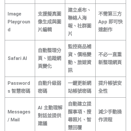
建立桌布、
Image
支援擬真圖
不需第三方
聯絡人海
Playgroun
像生成與圖
App 即可快
報、社群圖
d
片編輯
速創作
片
監控商品補
自動整理分
貨、價格變
不必一直重
Safari AI
頁、追蹤網
動、旅遊資
新整理網頁
頁變化
訊
Password
自動升級弱
一鍵更新網
提升帳號安
s 智慧密碼
密碼
站帳號密碼
全性
自動建立提
AI 主動理解
Messages
醒事項、搜
減少手動操
對話並提供
/ Mail
尋照片、智
作流程
建議
慧回覆