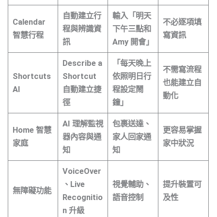
自動建立行
輸入「明天
Calendar
不必逐項填
程與辨識資
下午三點和
智慧行程
寫資訊
訊
Amy 開會」
Describe a
「每天晚上
不需寫流程
Shortcuts
Shortcut
依照明日行
也能建立自
AI
自動建立捷
程設定鬧
動化
徑
鐘」
AI 理解監視
包裹送達、
Home 智慧
更容易掌握
器內容與通
家人回家通
家庭
家中狀況
知
知
VoiceOver
、Live
視覺輔助、
提升裝置可
無障礙功能
Recognitio
語音控制
及性
n 升級