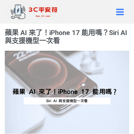
跳
Main
至
Men
主
要
蘋果 AI 來了！iPhone 17 能用嗎？Siri AI
內
與支援機型一次看
容