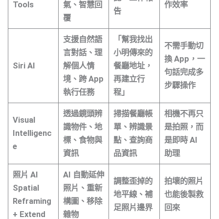
Tools
氣、智慧回
作效率
告
覆
支援自然語
「幫我找出
不需手動切
言對話、理
小明傳來的
換 App，一
Siri AI
解個人情
餐廳地址，
句話完成多
境、跨 App
再建立行
步驟操作
執行任務
程」
透過鏡頭辨
掃描餐廳帳
相機不再只
Visual
識物件、地
單、辨識景
是拍照，而
Intelligenc
標、食物與
點、查詢商
是即時 AI
e
資訊
品資訊
助理
照片 AI
AI 自動延伸
調整歪掉的
拍壞的照片
Spatial
照片、重新
地平線、補
也能後製救
Reframing
構圖、移除
足照片邊界
回來
+ Extend
雜物