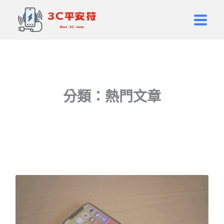
跳
Main
至
Men
主
要
內
容
分類：熱門文章
頁
頁
頁
頁
面
面
面
面