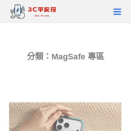
跳
Main
至
Men
主
要
內
容
分類：MagSafe 專區
頁
頁
面
面