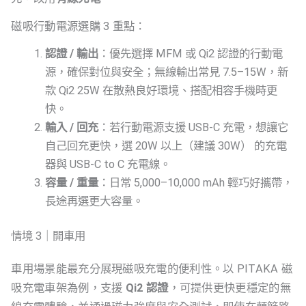
磁吸行動電源選購 3 重點：
認證 / 輸出
：優先選擇 MFM 或 Qi2 認證的行動電
源，確保對位與安全；無線輸出常見 7.5–15W，新
款 Qi2 25W 在散熱良好環境、搭配相容手機時更
快。
輸入 / 回充
：若行動電源支援 USB-C 充電，想讓它
自己回充更快，選 20W 以上（建議 30W） 的充電
器與 USB-C to C 充電線。
容量 / 重量
：日常 5,000–10,000 mAh 輕巧好攜帶，
長途再選更大容量。
情境 3｜開車用
車用場景能最充分展現磁吸充電的便利性。以 PITAKA 磁
吸充電車架為例，支援
Qi2 認證
，可提供更快更穩定的無