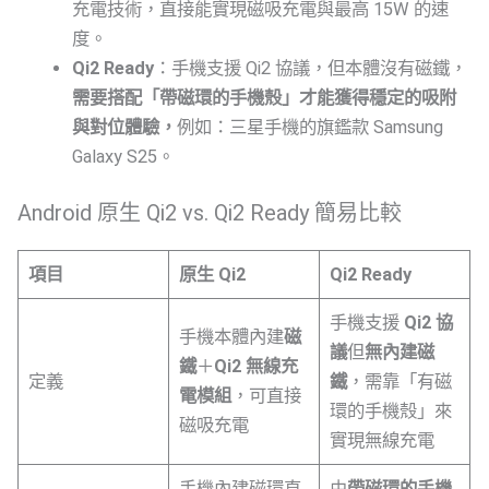
充電技術，直接能實現磁吸充電與最高 15W 的速
度。
Qi2 Ready
：手機支援 Qi2 協議，但本體沒有磁鐵，
需要搭配「帶磁環的手機殼」才能獲得穩定的吸附
與對位體驗，
例如：三星手機的旗鑑款 Samsung
Galaxy S25。
Android 原生 Qi2 vs. Qi2 Ready 簡易比較
項目
原生 Qi2
Qi2 Ready
手機支援
Qi2 協
手機本體內建
磁
議
但
無內建磁
鐵
＋
Qi2 無線充
定義
鐵
，需靠「有磁
電模組
，可直接
環的手機殼」來
磁吸充電
實現無線充電
手機內建磁環直
由
帶磁環的手機