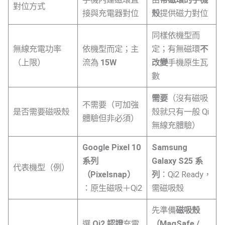
對位方式
接與充電器對位
殼
提供磁力對位
同樣依機型而
無線充電功率
依機型而定；主
定；有無磁環
不
（上限）
流為
15W
改變
手機原生瓦
數
需要
（沒有磁吸
不需要（可加強
是否需要磁吸殼
殼就只有一般 Qi
體驗但非必須）
無線充體驗）
Google Pixel 10
Samsung
系列
Galaxy S25 系
代表機型（例）
（Pixelsnap）
列
：Qi2 Ready，
：原生磁吸＋Qi2
需磁吸殼
先準備
磁吸殼
選
Qi2 認證
充電
（MagSafe /