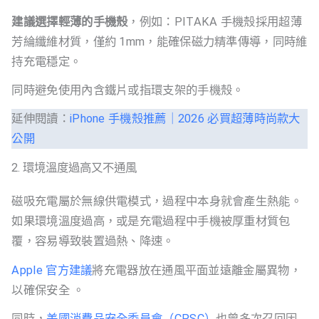
建議選擇輕薄的手機殼
，例如：PITAKA 手機殼採用超薄
芳綸纖維材質，僅約 1mm，能確保磁力精準傳導，同時維
持充電穩定。
同時避免使用內含鐵片或指環支架的手機殼。
延伸閱讀：
iPhone 手機殼推薦｜2026 必買超薄時尚款大
公開
2. 環境溫度過高又不通風
磁吸充電屬於無線供電模式，過程中本身就會產生熱能。
如果環境溫度過高，或是充電過程中手機被厚重材質包
覆，容易導致裝置過熱、降速。
Apple 官方建議
將充電器放在通風平面並遠離金屬異物，
以確保安全 。
同時，
美國消費品安全委員會（CPSC）
也曾多次召回因