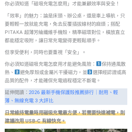
你必須知道「磁吸充電怎麼用」才能兼顧效率與安全！
「效率」的魅力：論是床頭、辦公桌，還是車上導航，只
要輕輕一放就能充電，免去反覆插拔線材的麻煩；搭配
PITAKA 超薄芳綸纖維手機殼，精準磁環對位，橫放直立
都能穩定吸附，讓日常充電變得更輕鬆順手。
但享受便利，同時也要重視「安全」。
你必須知道磁吸充電怎麼用才能避免風險：
保持通風散
熱、
避免厚殼或金屬片干擾磁力，並
選擇經認證或高
品質的配件，才能確保充電過程穩定不斷電。
延伸閱讀：
2026 最新手機保護殼推薦排行｜耐用、輕
薄、無線充電 3 大評比
日常維持電量時用磁吸充電最方便，若需要快速補電，則
建議改用 USB-C 有線快充。