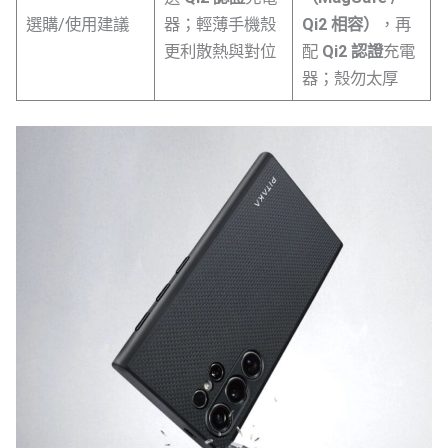
選購/使用建議
器；輕薄手機殼
Qi2 相容）
，再
更利散熱與對位
配
Qi2 認證
充電
器；殼勿太厚