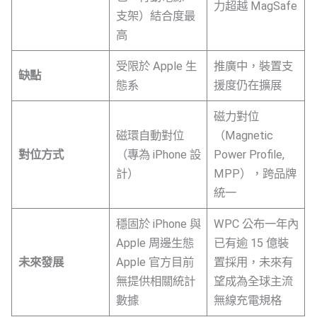
力超越 MagSafe
支架）結合度最
高
受限於 Apple 生
推廣中，裝置支
缺點
態系
援度仍在擴展
磁力對位
磁環自動對位
（Magnetic
對位方式
（專為 iPhone 設
Power Profile,
計）
MPP），跨品牌
統一
穩固於 iPhone 與
WPC 公布一年內
Apple 周邊生態
已有逾 15 億裝
未來發展
Apple 官方目前
置採用，未來有
無提供相關統計
望成為全球主流
數據
無線充電規格