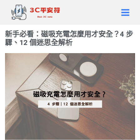
跳
Main
至
Men
主
要
新手必看：磁吸充電怎麼用才安全？4 步
內
驟、12 個迷思全解析
容