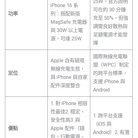
25W，官方說明
iPhone 16 系
可在約 30 分鐘
功率
列：搭配新版
充至 50%，但強
MagSafe 充電器
調需良好散熱與
與 30W 以上電
足額電源才能發
源，可達 25W
揮
國際無線充電聯
Apple 自有磁吸
盟（WPC）制定
無線充電生態，
定位
的跨平台標準，
與 iPhone 與自家
支援 iPhone 與
配件深度整合
Android
1. 對 iPhone 相容
性最佳2. 穩定、
1. 跨平台支援
安全性高3. 與
（iOS 與
優點
Apple 配件（錢
Android）2. 有潛
包、行動電源、