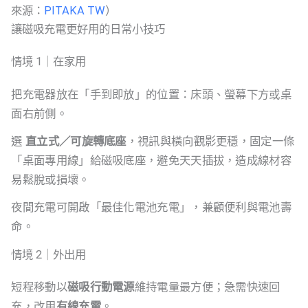
來源：
PITAKA TW
）
讓磁吸充電更好用的日常小技巧
情境 1｜在家用
把充電器放在「手到即放」的位置：床頭、螢幕下方或桌
面右前側。
選
直立式／可旋轉底座
，視訊與橫向觀影更穩，固定一條
「桌面專用線」給磁吸底座，避免天天插拔，造成線材容
易鬆脫或損壞。
夜間充電可開啟「最佳化電池充電」，兼顧便利與電池壽
命。
情境 2｜外出用
短程移動以
磁吸行動電源
維持電量最方便；急需快速回
充，改用
有線充電
。