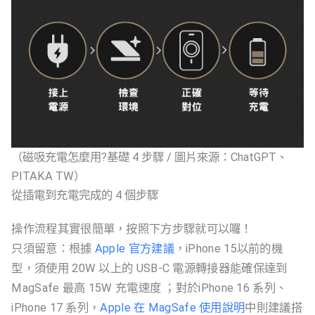
（磁吸充電怎麼用?基礎 4 步驟 / 圖片來源：ChatGPT、
PITAKA TW）
從插電到充電完成的 4 個步驟
操作流程其實很簡單，按照下方步驟就可以囉！
只須留意：根據
Apple 官方建議
，iPhone 15以前的機
型，須使用 20W 以上的 USB-C 電源轉接器能確保達到
MagSafe 最高 15W 充電速度 ；對於iPhone 16 系列、
iPhone 17 系列，
Apple 在 MagSafe 使用說明
中則建議搭