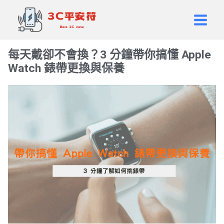
跳
Main
至
Men
主
要
每天戴卻不會換？3 分鐘帶你搞懂 Apple
內
Watch 錶帶更換與保養
容