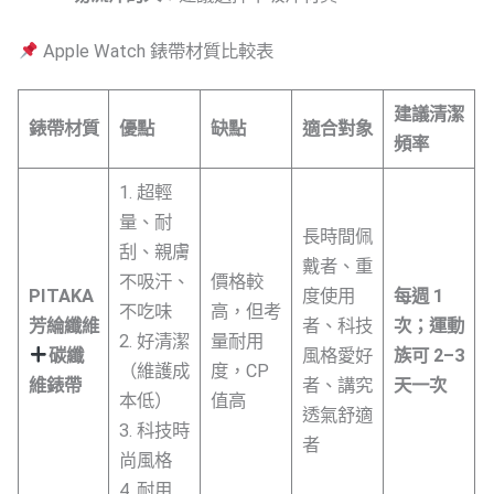
Apple Watch 錶帶材質比較表
建議清潔
錶帶材質
優點
缺點
適合對象
頻率
1. 超輕
量、耐
長時間佩
刮、親膚
戴者、重
不吸汗、
價格較
PITAKA
度使用
每週 1
不吃味
高，但考
芳綸纖維
者、科技
次；運動
2. 好清潔
量耐用
碳纖
風格愛好
族可 2–3
（維護成
度，CP
維錶帶
者、講究
天一次
本低）
值高
透氣舒適
3. 科技時
者
尚風格
4. 耐用