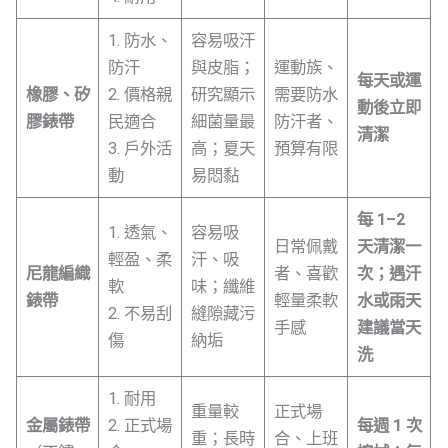
1. 防水、
容易吸汗
防汗
與皮脂；
運動族、
每天或運
橡膠、矽
2. 價格親
研究顯示
需要防水
動後立即
膠錶帶
民適合
細菌量最
防汗者、
清潔
3. 戶外活
高；夏天
預算有限
動
易悶黏
每 1–2
1. 透氣、
容易吸
日常佩戴
天清潔一
輕盈、柔
汗、吸
尼龍編織
者、喜歡
次；遇汗
軟
味；纖維
錶帶
輕量柔軟
水或雨天
2. 不易刮
縫隙藏污
手感
建議當天
傷
納垢
洗
1. 耐用
重量較
正式場
金屬錶帶
2. 正式場
每週 1 次
重；長時
合、上班