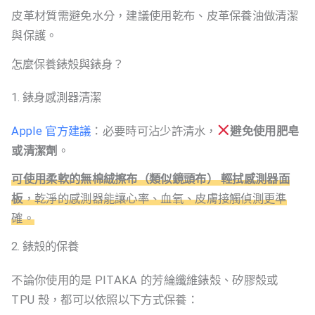
皮革材質需避免水分，建議使用乾布、皮革保養油做清潔
與保護。
怎麼保養錶殼與錶身？
1. 錶身感測器清潔
Apple 官方建議
：必要時可沾少許清水，
避免使用肥皂
或清潔劑
。
可使用柔軟的無棉絨擦布（類似鏡頭布） 輕拭感測器面
板
，乾淨的感測器能讓心率、血氧、皮膚接觸偵測更準
確。
2. 錶殼的保養
不論你使用的是 PITAKA 的芳綸纖維錶殼、矽膠殼或
TPU 殼，都可以依照以下方式保養：