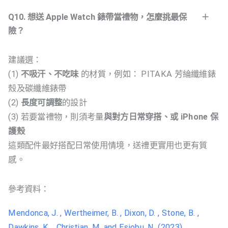
Q10. 想送 Apple Watch 錶帶當禮物，怎麼挑最保
險？
建議選：
(1)
不吸汗、不吃味
的材質，例如： PITAKA 芳綸纖維錶
殼及碳纖維錶帶
(2)
長度可調整
的設計
(3) 若要當禮物，則須考量
與對方日常穿搭、或 iPhone 保
護殼
這類配件最好搭配日常使用情境，送禮更實用也更有質
感。
參考資料：
Mendonca, J. , Wertheimer, B. , Dixon, D. , Stone, B. ,
Dawkins, K. , Christian, M. and Esiobu, N. (2023)