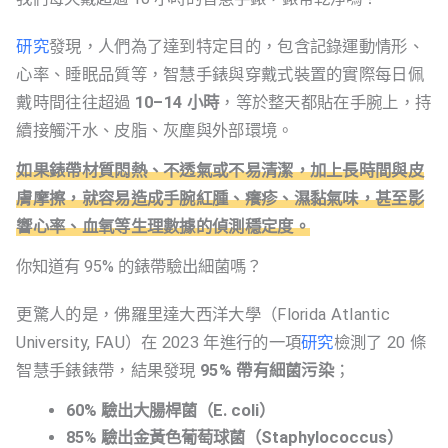
研究
發現，人們為了達到特定目的，包含記錄運動情形、
心率、睡眠品質等，智慧手錶與穿戴式裝置的實際每日佩
戴時間往往超過
10–14 小時
，等於整天都貼在手腕上，持
續接觸汗水、皮脂、灰塵與外部環境。
如果錶帶材質悶熱、不透氣或不易清潔，加上長時間與皮
膚摩擦，就容易造成手腕紅腫、癢疹、濕黏氣味，甚至影
響心率、血氧等生理數據的偵測穩定度。
你知道有 95% 的錶帶驗出細菌嗎？
更驚人的是，佛羅里達大西洋大學（Florida Atlantic
University, FAU）在 2023 年進行的一項
研究
檢測了 20 條
智慧手錶錶帶，結果發現
95% 帶有細菌污染
；
60% 驗出大腸桿菌（E. coli）
85% 驗出金黃色葡萄球菌（Staphylococcus）