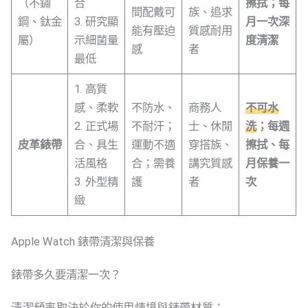
（不鏽
合
擦拭；每
間配戴可
族、追求
鋼、鈦金
3. 研究顯
月一次深
能有壓迫
質感耐用
屬）
示細菌量
度清潔
感
者
最低
1. 高質
感、柔軟
不防水、
商務人
不可水
2. 正式場
不耐汗；
士、休閒
洗
；每週
皮革錶帶
合、具生
運動不適
穿搭族、
擦拭、每
活風格
合；需養
講究質感
月保養一
3. 外型精
護
者
次
緻
Apple Watch 錶帶清潔與保養
錶帶多久要清潔一次？
清潔頻率取決於你的使用情境與錶帶材質：