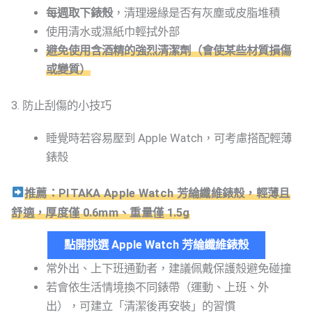
每週取下錶殼
，清理邊緣是否有灰塵或皮脂堆積
使用清水或濕紙巾輕拭外部
避免使用含酒精的強烈清潔劑（會使某些材質損傷
或變質）
3. 防止刮傷的小技巧
睡覺時若容易壓到 Apple Watch，可考慮搭配輕薄
錶殼
推薦：PITAKA Apple Watch 芳綸纖維錶殼，輕薄且
舒適，厚度僅 0.6mm、重量僅 1.5g
點開挑選 Apple Watch 芳綸纖維錶殼
常外出、上下班通勤者，建議佩戴保護殼避免碰撞
若會依生活情境換不同錶帶（運動、上班、外
出），可建立「清潔後再安裝」的習慣