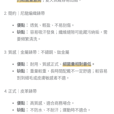
的細菌量最高
；夏天佩戴容易悶黏。
2. 簡約｜尼龍編織錶帶
優點：
透氣、輕盈、不易刮傷。
缺點：
容易吸汗發臭；纖維縫隙可能藏污納垢，需
要頻繁清洗。
3. 質感｜金屬錶帶：不鏽鋼、鈦金屬
優點：
耐用、質感正式、
細菌量相對最低
。
缺點：
重量較重，長時間配戴不一定舒適；較容易
割到細毛或皮膚敏感者不適。
4. 正式｜皮革錶帶
優點：
高質感、適合商務場合。
缺點：
不防水、不耐汗；運動時不適合。