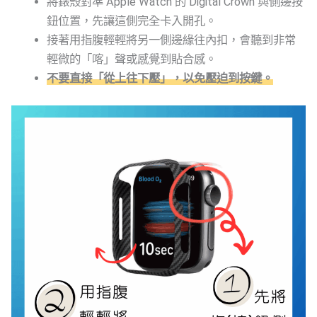
將錶殼對準 Apple Watch 的 Digital Crown 與側邊按
鈕位置，先讓這側完全卡入開孔。
接著用指腹輕輕將另一側邊緣往內扣，會聽到非常
輕微的「喀」聲或感覺到貼合感。
不要直接「從上往下壓」，以免壓迫到按鍵。