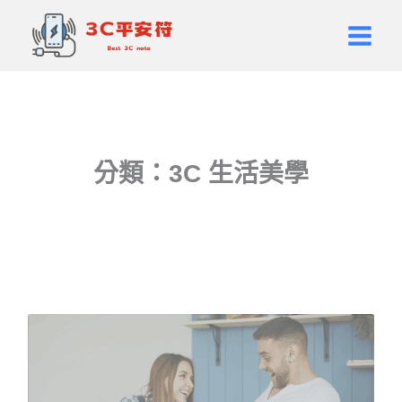
跳
Main
至
Men
主
要
內
容
分類：3C 生活美學
頁
頁
面
面